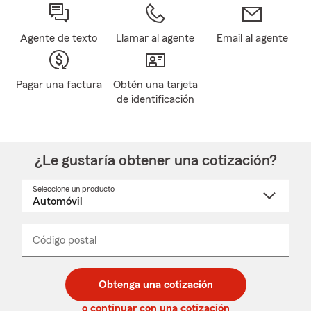
Agente de texto
Llamar al agente
Email al agente
Pagar una factura
Obtén una tarjeta
de identificación
¿Le gustaría obtener una cotización?
Seleccione un producto
Seleccione
un
nombre
de
producto
del
Código postal
Ingresa
Ingresa
_____
menú
un
un
desplegable
código
código
postal
postal
Obtenga una cotización
de
de
5
5
o continuar con una cotización