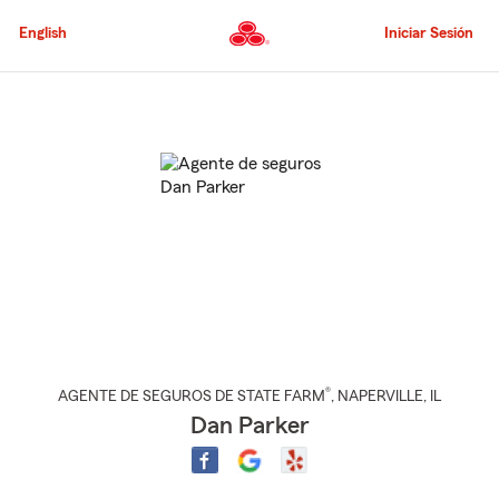
Pasar
al
English
Iniciar Sesión
contenido
principal
Comienzo
del
contenido
principal
®
AGENTE DE SEGUROS DE STATE FARM
,
NAPERVILLE
, IL
Dan Parker