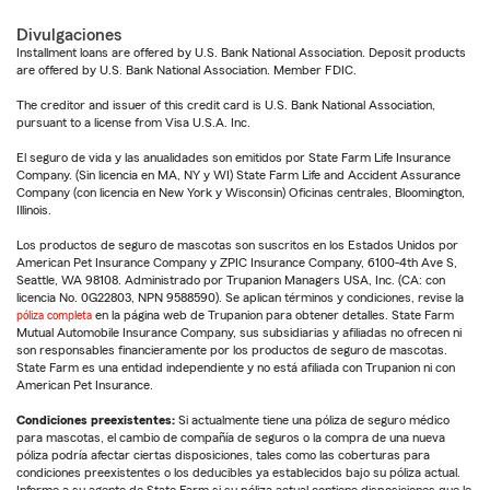
Divulgaciones
Installment loans are offered by U.S. Bank National Association. Deposit products
are offered by U.S. Bank National Association. Member FDIC.
The creditor and issuer of this credit card is U.S. Bank National Association,
pursuant to a license from Visa U.S.A. Inc.
El seguro de vida y las anualidades son emitidos por State Farm Life Insurance
Company. (Sin licencia en MA, NY y WI) State Farm Life and Accident Assurance
Company (con licencia en New York y Wisconsin) Oficinas centrales, Bloomington,
Illinois.
Los productos de seguro de mascotas son suscritos en los Estados Unidos por
American Pet Insurance Company y ZPIC Insurance Company, 6100-4th Ave S,
Seattle, WA 98108. Administrado por Trupanion Managers USA, Inc. (CA: con
licencia No. 0G22803, NPN 9588590). Se aplican términos y condiciones, revise la
póliza completa
en la página web de Trupanion para obtener detalles. State Farm
Mutual Automobile Insurance Company, sus subsidiarias y afiliadas no ofrecen ni
son responsables financieramente por los productos de seguro de mascotas.
State Farm es una entidad independiente y no está afiliada con Trupanion ni con
American Pet Insurance.
Condiciones preexistentes:
Si actualmente tiene una póliza de seguro médico
para mascotas, el cambio de compañía de seguros o la compra de una nueva
póliza podría afectar ciertas disposiciones, tales como las coberturas para
condiciones preexistentes o los deducibles ya establecidos bajo su póliza actual.