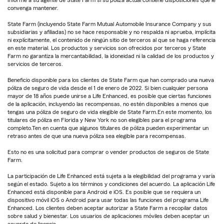
Informe a su agente de State Farm si su póliza actual contiene disposiciones que le
convenga mantener.
State Farm (incluyendo State Farm Mutual Automobile Insurance Company y sus
subsidiarias y afiliadas) no se hace responsable y no respalda ni aprueba, implícita
ni explícitamente, el contenido de ningún sitio de terceros al que se haga referencia
en este material. Los productos y servicios son ofrecidos por terceros y State
Farm no garantiza la mercantabilidad, la idoneidad ni la calidad de los productos y
servicios de terceros.
Beneficio disponible para los clientes de State Farm que han comprado una nueva
póliza de seguro de vida desde el 1 de enero de 2022. Si bien cualquier persona
mayor de 18 años puede unirse a Life Enhanced, es posible que ciertas funciones
de la aplicación, incluyendo las recompensas, no estén disponibles a menos que
tengas una póliza de seguro de vida elegible de State Farm.En este momento, los
titulares de póliza en Florida y New York no son elegibles para el programa
completo.Ten en cuenta que algunos titulares de póliza pueden experimentar un
retraso antes de que una nueva póliza sea elegible para recompensas.
Esto no es una solicitud para comprar o vender productos de seguros de State
Farm.
La participación de Life Enhanced está sujeta a la elegibilidad del programa y varía
según el estado. Sujeto a los términos y condiciones del acuerdo. La aplicación Life
Enhanced está disponible para Android e iOS. Es posible que se requiera un
dispositivo móvil iOS o Android para usar todas las funciones del programa Life
Enhanced. Los clientes deben aceptar autorizar a State Farm a recopilar datos
sobre salud y bienestar. Los usuarios de aplicaciones móviles deben aceptar un