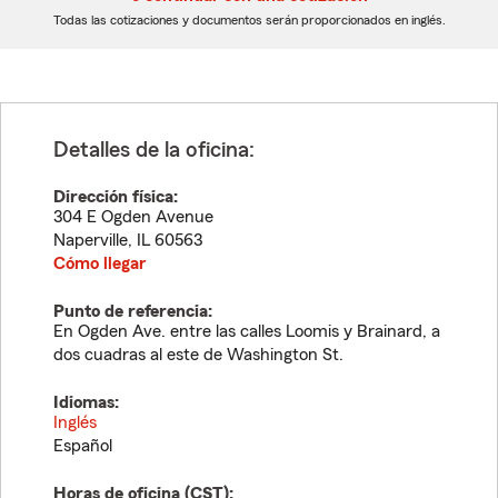
dígitos
dígitos
Todas las cotizaciones y documentos serán proporcionados en inglés.
Detalles de la oficina:
Dirección física:
304 E Ogden Avenue
Naperville
,
IL
60563
Cómo llegar
Punto de referencia:
En Ogden Ave. entre las calles Loomis y Brainard, a
dos cuadras al este de Washington St.
Idiomas:
Inglés
Español
Horas de oficina (
CST
):